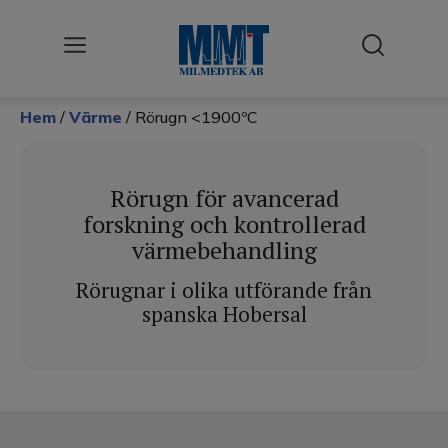
Hem
/
Värme
/ Rörugn <1900ºC
Användningsområden
Cellodling
Rörugn för avancerad
Desinfektion & Sterilisering
forskning och kontrollerad
värmebehandling
Förbrukningsmateriel
Rörugnar i olika utförande från
Klimattestning
spanska Hobersal
Kyla
Labb
Renluft / LAF