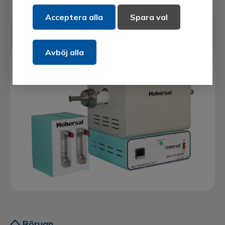
Acceptera alla
Spara val
Avböj alla
Rörugn