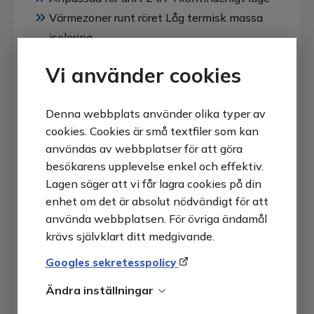
Värmezoner runt röret Låg termisk massa
isolering
Byggd med lågdensitet keramiska
Vi använder cookies
tegelstenar och keramiska fibrer
Dubbel isoleringskammare
Denna webbplats använder olika typer av
Ytterhölje i målad plåt (inox som tillval)
cookies. Cookies är små textfiler som kan
användas av webbplatser för att göra
Termoelement typ K, S eller B Kompakt och
besökarens upplevelse enkel och effektiv.
lätt ugn
Lagen säger att vi får lagra cookies på din
Enkelt att byta ut alla reservdelar av
enhet om det är absolut nödvändigt för att
slutanvändaren
använda webbplatsen. För övriga ändamål
krävs självklart ditt medgivande.
Läs mer om TR-serien på Hobersals
hemsida:
Googles sekretesspolicy
Ändra inställningar
Produktsida TR-serien