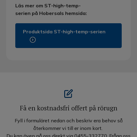
Läs mer om ST-high-temp-
serien på Hobersals hemsida:
Produktsida ST-high-temp-serien
Få en kostnadsfri offert på rörugn
Fyll i formuläret nedan och beskriv era behov så
återkommer vi till er inom kort.
Du kan även nå oss direkt via 0455-332770. Fråga oss