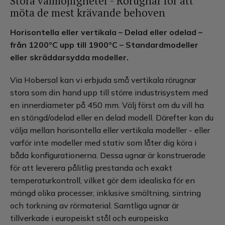
Stora valmöjligheter - Rörugnar för att
möta de mest krävande behoven
Horisontella eller vertikala – Delad eller odelad –
från 1200ºC upp till 1900ºC – Standardmodeller
eller skräddarsydda modeller.
Via Hobersal kan vi erbjuda små vertikala rörugnar
stora som din hand upp till större industrisystem med
en innerdiameter på 450 mm. Välj först om du vill ha
en stängd/odelad eller en delad modell. Därefter kan du
välja mellan horisontella eller vertikala modeller - eller
varför inte modeller med stativ som låter dig köra i
båda konfigurationerna. Dessa ugnar är konstruerade
för att leverera pålitlig prestanda och exakt
temperaturkontroll, vilket gör dem idealiska för en
mängd olika processer, inklusive smältning, sintring
och torkning av rörmaterial. Samtliga ugnar är
tillverkade i europeiskt stål och europeiska