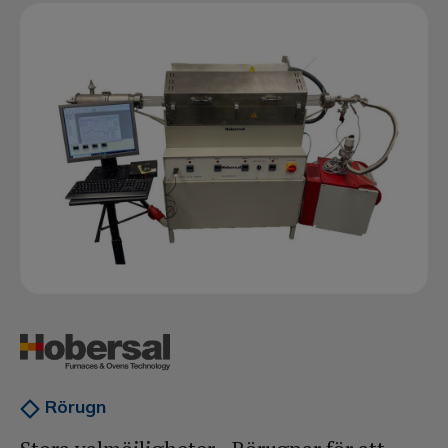
Vattenrening
Värme
Service & tjänster
Produktkatalog
Kontakt
Rörugn