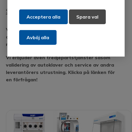
Service och underhåll
Acceptera alla
Spara val
Vi erbjuder kvalificerad service och underhåll av
certifierade tekniker och installerar samt
Avböj alla
reparerar merparten av vår utrustning.
Vi erbjuder även tredjepartstjänster såsom
validering av autoklaver och service av andra
leverantörers utrustning. Klicka på länken för
en förfrågan!