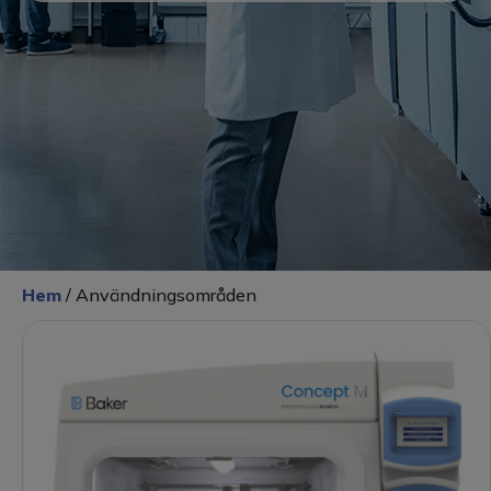
Vattenrening
Värme
Service & tjänster
Produktkatalog
Kontakt
Hem
/ Användningsområden