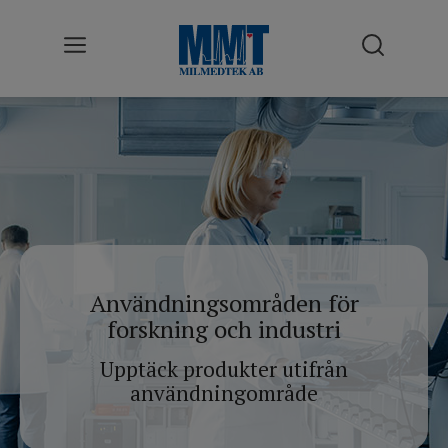
Användningsområden
Cellodling
Desinfektion & Sterilisering
Förbrukningsmateriel
Användningsområden för
Klimattestning
forskning och industri
Kyla
Upptäck produkter utifrån
användningområde
Labb
Renluft / LAF