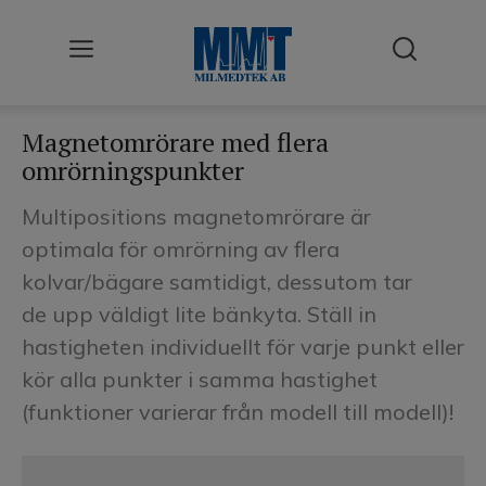
Användningsområden
Magnetomrörare med flera
omrörningspunkter
Cellodling
Multipositions magnetomrörare är
Desinfektion & Sterilisering
optimala för omrörning av flera
kolvar/bägare samtidigt, dessutom tar
Förbrukningsmateriel
de upp väldigt lite bänkyta. Ställ in
Klimattestning
hastigheten individuellt för varje punkt eller
kör alla punkter i samma hastighet
Kyla
(funktioner varierar från modell till modell)!
Labb
Renluft / LAF