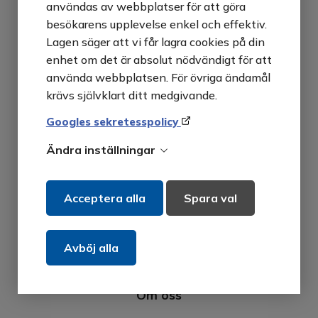
användas av webbplatser för att göra
klimattestning och vattenrening.
besökarens upplevelse enkel och effektiv.
Lagen säger att vi får lagra cookies på din
enhet om det är absolut nödvändigt för att
använda webbplatsen. För övriga ändamål
Kontaktuppgifter
krävs självklart ditt medgivande.
Googles sekretesspolicy
+46 455 332 770
Ändra inställningar
mail@milmedtek.se
Acceptera alla
Spara val
Tennvägen 1, 371 50 Karlskrona
Linkedin
Avböj alla
Om oss