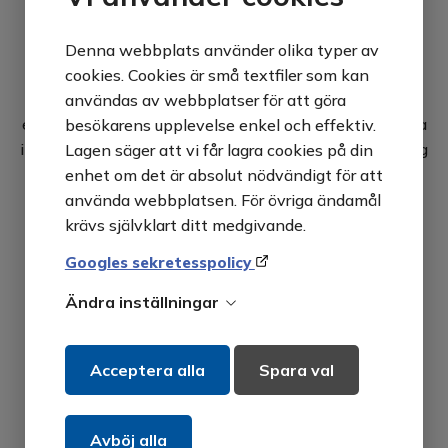
industri, Life Science och sjukvård i Sverige och
Norge.
Denna webbplats använder olika typer av
cookies. Cookies är små textfiler som kan
Med noga utvalda europeiska leverantörer kan vi
användas av webbplatser för att göra
erbjuda ett brett utbud av produkter och är extra vassa
besökarens upplevelse enkel och effektiv.
inom renluftsteknik och skyddsventilation, sterilisering
Lagen säger att vi får lagra cookies på din
och desinfektion, värmebehandling, cellodling,
enhet om det är absolut nödvändigt för att
klimattestning och vattenrening.
använda webbplatsen. För övriga ändamål
krävs självklart ditt medgivande.
Googles sekretesspolicy
Ändra inställningar
Kontaktuppgifter
+46 455 332 770
Acceptera alla
Spara val
mail@milmedtek.se
Avböj alla