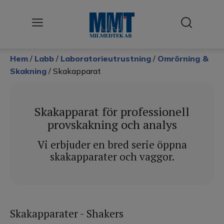
Hem
/
Labb
/
Laboratorieutrustning
/
Omrörning &
Användningsområden
Skakning
/ Skakapparat
Cellodling
Desinfektion & Sterilisering
Skakapparat för professionell
provskakning och analys
Förbrukningsmateriel
Vi erbjuder en bred serie öppna
Klimattestning
skakapparater och vaggor.
Kyla
Labb
Skakapparater - Shakers
Renluft / LAF