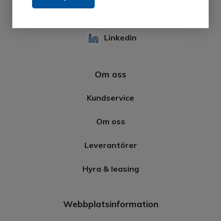
Tennvägen 1, 371 50 Karlskrona
Linkedin
Om oss
Kundservice
Om oss
Leverantörer
Hyra & leasing
Webbplatsinformation