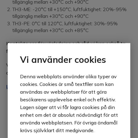
tillgänglig mellan +30°C och +90°C
TH3-ME: -20°C till +150°C, luftfuktighet: 20%-95%
tillgänglig mellan +30°C och +90°C
TH3-PE: 0°C till 120°C, luftfuktighet: 30%-95%
tillgänglig mellan +30°C och +85°C
Kontakta oss för vägledning och råd, vi kan också ta
fram helt unika system helt efter er kravbild.
Vi använder cookies
Välj modellserie här nedan för att läsa mer och begära
offert.
Denna webbplats använder olika typer av
cookies. Cookies är små textfiler som kan
Läs mer i produktkatalogen här!
användas av webbplatser för att göra
besökarens upplevelse enkel och effektiv.
Lagen säger att vi får lagra cookies på din
enhet om det är absolut nödvändigt för att
använda webbplatsen. För övriga ändamål
krävs självklart ditt medgivande.