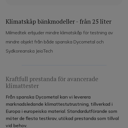
Vattenrening
Klimatskåp bänkmodeller - från 25 liter
Värme
Milmedtek erbjuder mindre klimatskåp för testning av
Service & tjänster
mindre objekt från både spanska Dycometal och
Sydkoreanska JeioTech
Produktkatalog
Kontakt
Kraftfull prestanda för avancerade
klimattester
Från spanska Dycometal kan vi leverera
marknadsledande klimattestutrustning, tillverkad i
Europa i europeiska material. Standardutförande som
möter de flesta testkrav, utökad prestanda som tillval
vid behov.