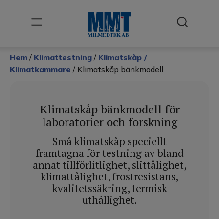
Hem
/
Klimattestning
/
Klimatskåp /
Användningsområden
Klimatkammare
/ Klimatskåp bänkmodell
Cellodling
Desinfektion & Sterilisering
Klimatskåp bänkmodell för
laboratorier och forskning
Förbrukningsmateriel
Små klimatskåp speciellt
Klimattestning
framtagna för testning av bland
annat tillförlitlighet, slittålighet,
Kyla
klimattålighet, frostresistans,
kvalitetssäkring, termisk
Labb
uthållighet.
Renluft / LAF