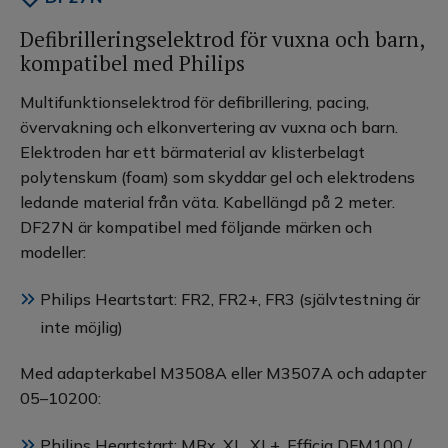
Defibrilleringselektrod för vuxna och barn,
kompatibel med Philips
Multifunktionselektrod för defibrillering, pacing,
övervakning och elkonvertering av vuxna och barn.
Elektroden har ett bärmaterial av klisterbelagt
polytenskum (foam) som skyddar gel och elektrodens
ledande material från väta. Kabellängd på 2 meter.
DF27N är kompatibel med följande märken och
modeller:
Philips Heartstart: FR2, FR2+, FR3 (självtestning är
inte möjlig)
Med adapterkabel M3508A eller M3507A och adapter
05–10200:
Philips Heartstart: MRx, XL, XL+, Efficia DFM100 /