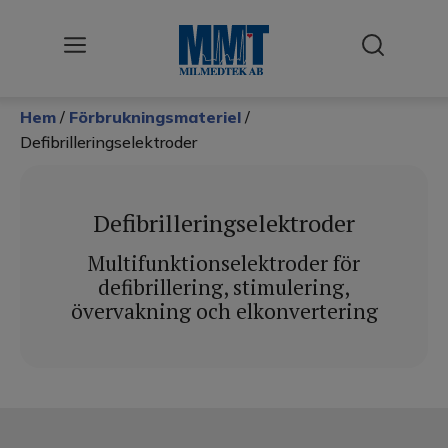
Hem
/
Förbrukningsmateriel
/
Användningsområden
Defibrilleringselektroder
Cellodling
Desinfektion & Sterilisering
Defibrilleringselektroder
Förbrukningsmateriel
Multifunktionselektroder för
defibrillering, stimulering,
Klimattestning
övervakning och elkonvertering
Kyla
Labb
Renluft / LAF