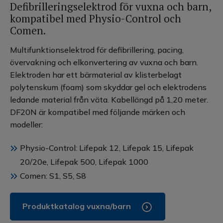
Defibrilleringselektrod för vuxna och barn,
biofasiska).
kompatibel med Physio-Control och
- För upp till 8 timmars övervakning.
Comen.
- För upp till 1 timmes pacing med 70 mA /
140 ppM (pulslängd 20 ms och 40 ms).
Multifunktionselektrod för defibrillering, pacing,
Inspektion av elektroder var 30:e minut.
övervakning och elkonvertering av vuxna och barn.
- Röntgengenomsläpplig (kabel och
Elektroden har ett bärmaterial av klisterbelagt
kabelanslutning syns på röntgen).
polytenskum (foam) som skyddar gel och elektrodens
ledande material från väta. Kabellängd på 1,20 meter.
DF20N är kompatibel med följande märken och
modeller:
Physio-Control: Lifepak 12, Lifepak 15, Lifepak
20/20e, Lifepak 500, Lifepak 1000
Comen: S1, S5, S8
Produktkatalog vuxna/barn