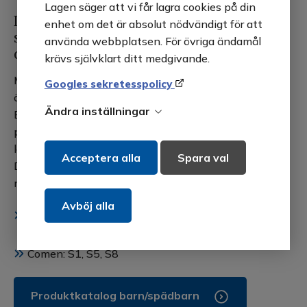
Lagen säger att vi får lagra cookies på din
Defibrilleringselektrod för barn och
enhet om det är absolut nödvändigt för att
spädbarn, kompatibel med Physio-Control
använda webbplatsen. För övriga ändamål
och Comen
krävs självklart ditt medgivande.
Multifunktionselektrod för defibrillering, pacing,
Googles sekretesspolicy
övervakning och elkonvertering av barn och spädbarn.
Ändra inställningar
Elektroden har ett bärmaterial av klisterbelagt
polytenskum (foam) som skyddar gel och elektrodens
ledande material från väta. Kabellängd på 1,20 meter.
Acceptera alla
Spara val
DF31G är kompatibel med följande märken och
modeller:
Avböj alla
Physio-Control: Lifepak 12, Lifepak 15, Lifepak
20/20e
Comen: S1, S5, S8
Produktkatalog barn/spädbarn