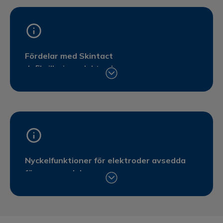
Fördelar med Skintact
defibrilleringselektroder:
- Överlappande gel – eliminering av
exponering av tennkanten minimerar risken
för brännskador.
- Vidhäftning även på svettig hud.
- Maximal kontaktyta och minimal impedans
minskar termisk och mekanisk belastning på
Nyckelfunktioner för elektroder avsedda
huden.
för vuxna och barn:
- Multifunktionella – elektroderna behöver inte
bytas för olika tillämpningar.
- 100 % kvalitetskontroll.
- För upp till 50 stötar (360J monofasiska och
biofasiska).