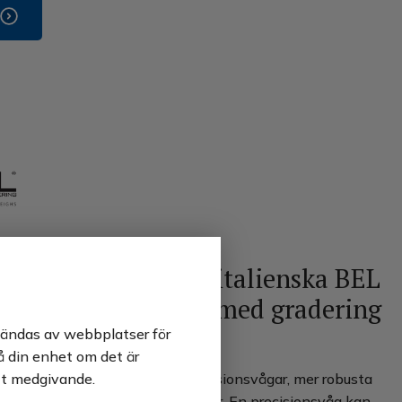
flera modeller från italienska BEL
h Adam Equipment med gradering
 g
vändas av webbplatser för
på din enhet om det är
tt medgivande.
dam Equipment erbjuder vi precisionsvågar, mer robusta
gre maxkapaciteter än analysvågar. En precisionsvåg kan