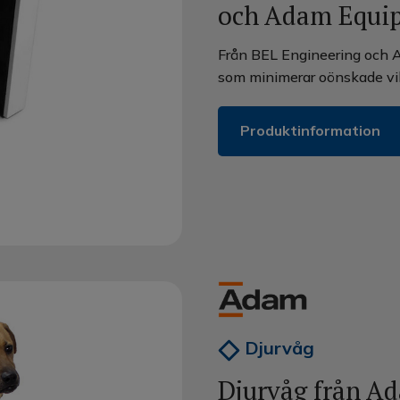
och Adam Equi
Från BEL Engineering och A
som minimerar oönskade vib
Produktinformation
Djurvåg
Djurvåg från A