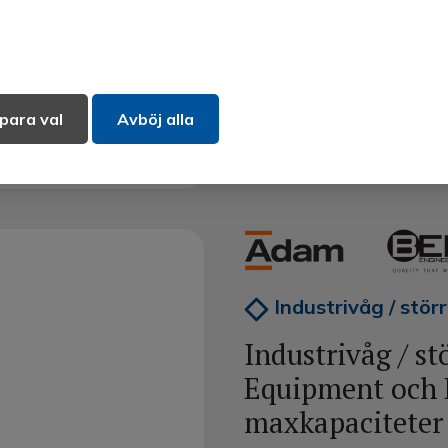
väga prover ner till 0,001 g.
Produktinformation
para val
Avböj alla
Industrivåg / stör
Industrivåg / s
Equipment och 
maxkapaciteter 