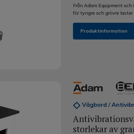
Från Adam Equipment och BE
för tyngre och grövre laster
Produktinformation
Vågbord / Antivib
Antivibrationsv
storlekar av gra