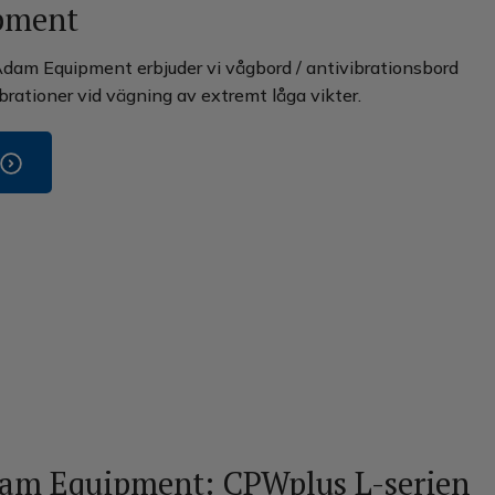
pment
dam Equipment erbjuder vi vågbord / antivibrationsbord
rationer vid vägning av extremt låga vikter.
dam Equipment: CPWplus L-serien