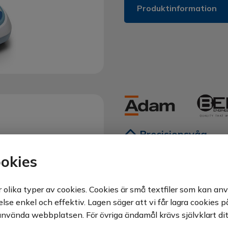
Produktinformation
Precisionsvåg
Precisionsvåg i 
okies
Engineering oc
från 0,1 – 0,001
lika typer av cookies. Cookies är små textfiler som kan an
se enkel och effektiv. Lagen säger att vi får lagra cookies 
använda webbplatsen. För övriga ändamål krävs självklart di
Från BEL Engineering och A
vågar som erbjuder lite hö