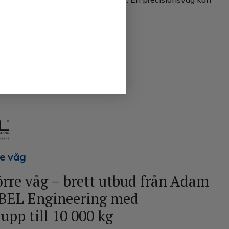
re våg
törre våg – brett utbud från Adam
BEL Engineering med
upp till 10 000 kg